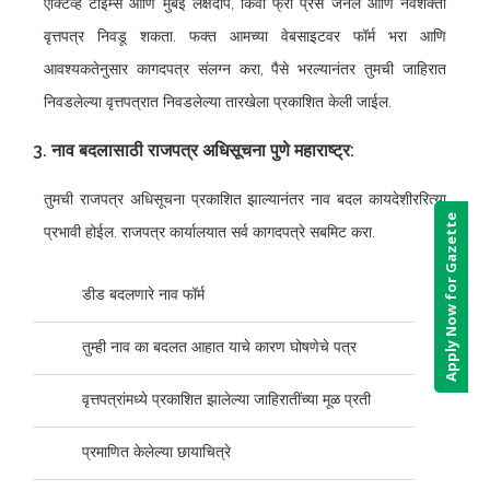
ऍक्टिव्ह टाइम्स आणि मुंबई लक्षदीप, किंवा फ्री प्रेस जर्नल आणि नवशक्ती
वृत्तपत्र निवडू शकता. फक्त आमच्या वेबसाइटवर फॉर्म भरा आणि
आवश्यकतेनुसार कागदपत्र संलग्न करा, पैसे भरल्यानंतर तुमची जाहिरात
निवडलेल्या वृत्तपत्रात निवडलेल्या तारखेला प्रकाशित केली जाईल.
3. नाव बदलासाठी राजपत्र अधिसूचना पुणे महाराष्ट्र:
तुमची राजपत्र अधिसूचना प्रकाशित झाल्यानंतर नाव बदल कायदेशीररित्या
Apply Now for Gazette
प्रभावी होईल. राजपत्र कार्यालयात सर्व कागदपत्रे सबमिट करा.
डीड बदलणारे नाव फॉर्म
तुम्ही नाव का बदलत आहात याचे कारण घोषणेचे पत्र
वृत्तपत्रांमध्ये प्रकाशित झालेल्या जाहिरातींच्या मूळ प्रती
प्रमाणित केलेल्या छायाचित्रे