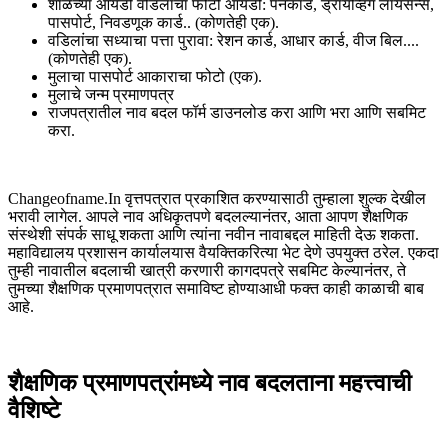
शाळेच्या आयडी वडिलांचा फोटो आयडी: पॅनकार्ड, ड्रायव्हिंग लायसन्स,
पासपोर्ट, निवडणूक कार्ड.. (कोणतेही एक).
वडिलांचा सध्याचा पत्ता पुरावा: रेशन कार्ड, आधार कार्ड, वीज बिल....
(कोणतेही एक).
मुलाचा पासपोर्ट आकाराचा फोटो (एक).
मुलाचे जन्म प्रमाणपत्र
राजपत्रातील नाव बदल फॉर्म डाउनलोड करा आणि भरा आणि सबमिट
करा.
Changeofname.In वृत्तपत्रात प्रकाशित करण्यासाठी तुम्हाला शुल्क देखील
भरावी लागेल. आपले नाव अधिकृतपणे बदलल्यानंतर, आता आपण शैक्षणिक
संस्थेशी संपर्क साधू शकता आणि त्यांना नवीन नावाबद्दल माहिती देऊ शकता.
महाविद्यालय प्रशासन कार्यालयास वैयक्तिकरित्या भेट देणे उपयुक्त ठरेल. एकदा
तुम्ही नावातील बदलाची खात्री करणारी कागदपत्रे सबमिट केल्यानंतर, ते
तुमच्या शैक्षणिक प्रमाणपत्रात समाविष्ट होण्याआधी फक्त काही काळाची बाब
आहे.
शैक्षणिक प्रमाणपत्रांमध्ये नाव बदलताना महत्त्वाची
वैशिष्टे