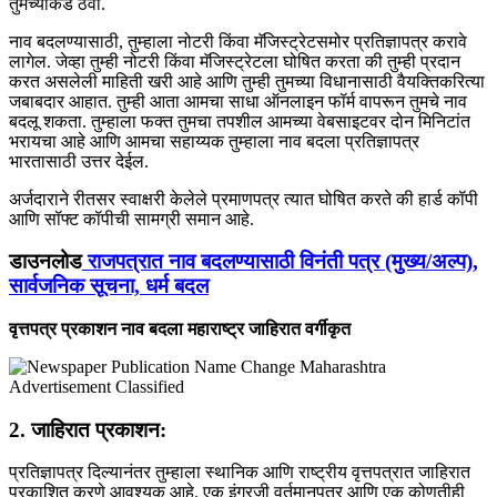
तुमच्याकडे ठेवा.
नाव बदलण्यासाठी, तुम्हाला नोटरी किंवा मॅजिस्ट्रेटसमोर प्रतिज्ञापत्र करावे
लागेल. जेव्हा तुम्ही नोटरी किंवा मॅजिस्ट्रेटला घोषित करता की तुम्ही प्रदान
करत असलेली माहिती खरी आहे आणि तुम्ही तुमच्या विधानासाठी वैयक्तिकरित्या
जबाबदार आहात. तुम्ही आता आमचा साधा ऑनलाइन फॉर्म वापरून तुमचे नाव
बदलू शकता. तुम्हाला फक्त तुमचा तपशील आमच्या वेबसाइटवर दोन मिनिटांत
भरायचा आहे आणि आमचा सहाय्यक तुम्हाला नाव बदला प्रतिज्ञापत्र
भारतासाठी उत्तर देईल.
अर्जदाराने रीतसर स्वाक्षरी केलेले प्रमाणपत्र त्यात घोषित करते की हार्ड कॉपी
आणि सॉफ्ट कॉपीची सामग्री समान आहे.
डाउनलोड
राजपत्रात नाव बदलण्यासाठी विनंती पत्र (मुख्य/अल्प),
सार्वजनिक सूचना, धर्म बदल
वृत्तपत्र प्रकाशन नाव बदला महाराष्ट्र जाहिरात वर्गीकृत
2. जाहिरात प्रकाशन:
प्रतिज्ञापत्र दिल्यानंतर तुम्हाला स्थानिक आणि राष्ट्रीय वृत्तपत्रात जाहिरात
प्रकाशित करणे आवश्यक आहे. एक इंग्रजी वर्तमानपत्र आणि एक कोणतीही