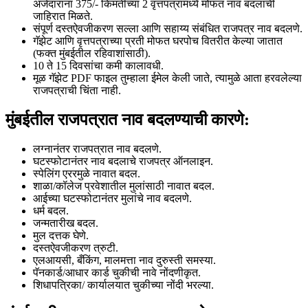
अर्जदारांना 375/- किमतीच्या 2 वृत्तपत्रांमध्ये मोफत नाव बदलाची
जाहिरात मिळते.
संपूर्ण दस्तऐवजीकरण सल्ला आणि सहाय्य संबंधित राजपत्र नाव बदलणे.
गॅझेट आणि वृत्तपत्राच्या प्रती मोफत घरपोच वितरीत केल्या जातात
(फक्त मुंबईतील रहिवाशांसाठी).
10 ते 15 दिवसांचा कमी कालावधी.
मूळ गॅझेट PDF फाइल तुम्हाला ईमेल केली जाते, त्यामुळे आता हरवलेल्या
राजपत्राची चिंता नाही.
मुंबईतील राजपत्रात नाव बदलण्याची कारणे:
लग्नानंतर राजपत्रात नाव बदलणे.
घटस्फोटानंतर नाव बदलाचे राजपत्र ऑनलाइन.
स्पेलिंग एररमुळे नावात बदल.
शाळा/कॉलेज प्रवेशातील मुलांसाठी नावात बदल.
आईच्या घटस्फोटानंतर मुलांचे नाव बदलणे.
धर्म बदल.
जन्मतारीख बदल.
मुल दत्तक घेणे.
दस्तऐवजीकरण त्रुटी.
एलआयसी, बँकिंग, मालमत्ता नाव दुरुस्ती समस्या.
पॅनकार्ड/आधार कार्ड चुकीची नावे नोंदणीकृत.
शिधापत्रिका/ कार्यालयात चुकीच्या नोंदी भरल्या.