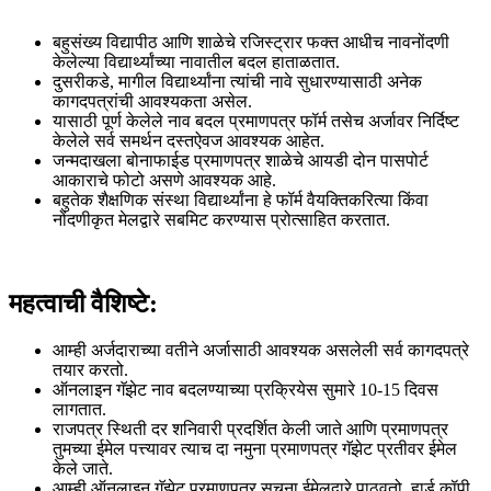
बहुसंख्य विद्यापीठ आणि शाळेचे रजिस्ट्रार फक्त आधीच नावनोंदणी
केलेल्या विद्यार्थ्यांच्या नावातील बदल हाताळतात.
दुसरीकडे, मागील विद्यार्थ्यांना त्यांची नावे सुधारण्यासाठी अनेक
कागदपत्रांची आवश्यकता असेल.
यासाठी पूर्ण केलेले नाव बदल प्रमाणपत्र फॉर्म तसेच अर्जावर निर्दिष्ट
केलेले सर्व समर्थन दस्तऐवज आवश्यक आहेत.
जन्मदाखला बोनाफाईड प्रमाणपत्र शाळेचे आयडी दोन पासपोर्ट
आकाराचे फोटो असणे आवश्यक आहे.
बहुतेक शैक्षणिक संस्था विद्यार्थ्यांना हे फॉर्म वैयक्तिकरित्या किंवा
नोंदणीकृत मेलद्वारे सबमिट करण्यास प्रोत्साहित करतात.
महत्वाची वैशिष्टे:
आम्ही अर्जदाराच्या वतीने अर्जासाठी आवश्यक असलेली सर्व कागदपत्रे
तयार करतो.
ऑनलाइन गॅझेट नाव बदलण्याच्या प्रक्रियेस सुमारे 10-15 दिवस
लागतात.
राजपत्र स्थिती दर शनिवारी प्रदर्शित केली जाते आणि प्रमाणपत्र
तुमच्या ईमेल पत्त्यावर त्याच दा नमुना प्रमाणपत्र गॅझेट प्रतीवर ईमेल
केले जाते.
आम्ही ऑनलाइन गॅझेट प्रमाणपत्र सूचना ईमेलद्वारे पाठवतो. हार्ड कॉपी