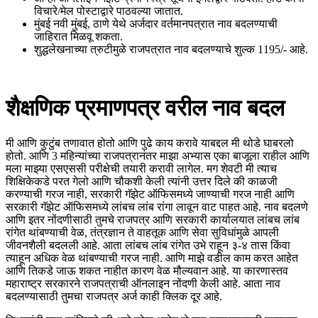
विचारे/मेल पोस्टाद्वारे पाठवल्या जातात.
मुंबई नवी मुंबई, ठाणे येथे अर्जदार वर्तमानपत्रात नाव बदलण्याची
जाहिरात मिळवू शकता.
शुद्धलेखनाच्या त्रुटीमुळे राजपत्रात नाव बदलण्याचे शुल्क 1195/- आहे.
शैक्षणिक प्रमाणपत्र वरील नाव बदल
मी आणि कुटुंब तणावात होतो आणि पुढे काय करावे याबद्दल मी थोडे घाबरलो
होतो. आणि 3 महिन्यांच्या राजपत्रानंतर माझा अभ्यास एका बाजूला राहील आणि
मला माझ्या एसएससी परीक्षेची तयारी करावी लागेल. मग शेवटी मी त्याच
शिक्षिकेकडे परत गेलो आणि चौकशी केली त्यांनी उत्तर दिले की काळजी
करण्याची गरज नाही, सरकारी गॅझेट ऑफिसमध्ये जाण्याची गरज नाही आणि
सरकारी गॅझेट ऑफिसमध्ये लांबच लांब रांगा लावून वाट पाहत आहे. नाव बदलणे
आणि इतर नोंदणीसाठी तुमचे राजपत्र आणि सरकारी कार्यालयात लांबच लांब
रांगेत थांबण्याची वेळ, तंत्रज्ञान ते वाहतूक आणि सेवा सुविधांमुळे आपली
जीवनशैली बदलली आहे. आता लांबच लांब रांगेत उभे राहून ३-४ तास किंवा
त्याहून अधिक वेळ थांबण्याची गरज नाही. आणि माझे वडील काम करत आहेत
आणि तिकडे जाऊ शकत नाहीत कारण वेळ मौल्यवान आहे. या कारणास्तव
महाराष्ट्र सरकारने राजपत्राची ऑनलाइन नोंदणी केली आहे. आता नाव
बदलण्यासाठी तुमचा राजपत्र अर्ज काही क्लिक दूर आहे.