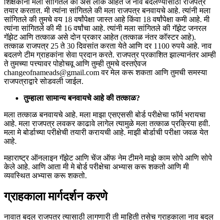
शिक्षकांनी मला सांगितले की असे लोक आहेत जे नाव बदलण्यासाठी राजपत्र
तयार करतात. मी त्यांना सांगितले की मला राजपत्र बनवायचे आहे. त्यांनी मला
सांगितले की तुमचे वय 18 वर्षांपेक्षा जास्त आहे किंवा 18 वर्षांपेक्षा कमी आहे. मी
त्यांना सांगितले की मी 16 वर्षांचा आहे. त्यांनी मला सांगितले की गॅझेट जनरल
गॅझेट आणि तत्काळ असे दोन प्रकार आहेत (तत्काळ नंतर कॉस्टर आहे).
तत्काळ राजपत्र 25 ते 30 दिवसांत करता येते आणि दर 1100 रुपये आहे. नाव
बदलणे टीम ग्राहकांना सेवा प्रदान करते. राजपत्र प्रकाशित झाल्यानंतर आम्ही
ते तुमच्या पत्त्यावर पोहोचवू आणि तुम्ही तुमचे दस्तऐवज
changeofnameads@gmail.com वर मेल करू शकता आणि तुमची समस्या
राजपत्राद्वारे सोडवली जाईल.
तुम्हाला सामान्य बनवायचे आहे की तत्काळ?
मला तत्काळ बनवायचे आहे. मला माझा एसएससी बोर्ड परीक्षेचा फॉर्म भरायचा
आहे. मला राजपत्र लवकर काढावे लागेल त्यामुळे मला तत्काळ प्रक्रिया हवी.
मला मे बोर्डाच्या परीक्षेची तयारी करायची आहे. माझी बोर्डाची परीक्षा जवळ येत
आहे.
महाराष्ट्र ऑनलाइन गॅझेट आणि चेंज ऑफ नेम टीमने माझे काम सोपे आणि सोपे
केले आहे. आणि आता मी मे बोर्ड परीक्षेचा अभ्यास करू शकतो आणि मी
व्यवस्थित अभ्यास करू शकतो.
ग्राहकाला मार्गदर्शन करणे
नावात बदल राजपत्र त्यासाठी लागणारी ती माहिती तसेच ग्राहकाला नाव बदल