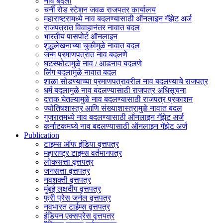
नाव बदला
चर्नी रोड स्टेशन जवळ राजपत्र कार्यालय
महाराष्ट्रामध्ये नाव बदलण्यासाठी ऑनलाइन गॅझेट अर्ज
राजपत्रात विवाहानंतर नावात बदल
भारतीय पासपोर्ट ऑनलाइन
शुद्धलेखनाच्या चुकीमुळे नावात बदल
जन्म प्रमाणपत्रात नाव बदलणे
घटस्फोटामुळे नाव / आडनाव बदलणे
लिंग बदलामुळे नावात बदल
शाळा सोडण्याच्या प्रमाणपत्रावरील नाव बदलण्याचे राजपत्र
धर्म बदलामुळे नाव बदलण्यासाठी राजपत्र अधिसूचना
दत्तक घेतल्यामुळे नाव बदलण्यासाठी राजपत्र प्रकाशन
ज्योतिषशास्त्र आणि संख्याशास्त्रामुळे नावात बदल
गुजरातमध्ये नाव बदलण्यासाठी ऑनलाइन गॅझेट अर्ज
कर्नाटकमध्ये नाव बदलण्यासाठी ऑनलाइन गॅझेट अर्ज
Publication
टाइम्स ऑफ इंडिया वृत्तपत्र
महाराष्ट्र टाइम्स वर्तमानपत्र
लोकसत्ता वृत्तपत्र
जनसत्ता वृत्तपत्र
नवशक्ती वृत्तपत्र
मुंबई लक्षदीप वृत्तपत्र
फ्री प्रेस जर्नल वृत्तपत्र
नवभारत टाईम्स वृत्तपत्र
इंडियन एक्सप्रेस वृत्तपत्र