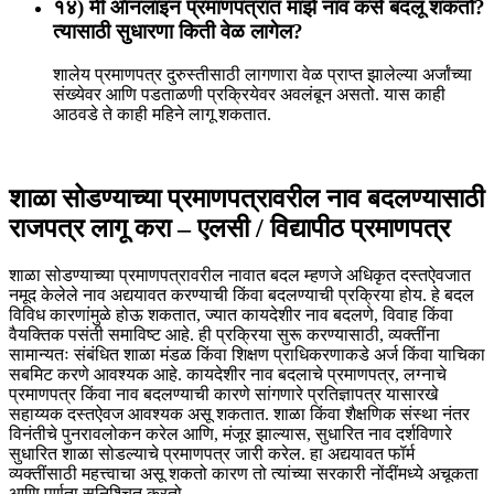
१४) मी ऑनलाइन प्रमाणपत्रात माझे नाव कसे बदलू शकतो?
त्यासाठी सुधारणा किती वेळ लागेल?
शालेय प्रमाणपत्र दुरुस्तीसाठी लागणारा वेळ प्राप्त झालेल्या अर्जांच्या
संख्येवर आणि पडताळणी प्रक्रियेवर अवलंबून असतो. यास काही
आठवडे ते काही महिने लागू शकतात.
शाळा सोडण्याच्या प्रमाणपत्रावरील नाव बदलण्यासाठी
राजपत्र लागू करा – एलसी / विद्यापीठ प्रमाणपत्र
शाळा सोडण्याच्या प्रमाणपत्रावरील नावात बदल म्हणजे अधिकृत दस्तऐवजात
नमूद केलेले नाव अद्ययावत करण्याची किंवा बदलण्याची प्रक्रिया होय. हे बदल
विविध कारणांमुळे होऊ शकतात, ज्यात कायदेशीर नाव बदलणे, विवाह किंवा
वैयक्तिक पसंती समाविष्ट आहे. ही प्रक्रिया सुरू करण्यासाठी, व्यक्तींना
सामान्यतः संबंधित शाळा मंडळ किंवा शिक्षण प्राधिकरणाकडे अर्ज किंवा याचिका
सबमिट करणे आवश्यक आहे. कायदेशीर नाव बदलाचे प्रमाणपत्र, लग्नाचे
प्रमाणपत्र किंवा नाव बदलण्याची कारणे सांगणारे प्रतिज्ञापत्र यासारखे
सहाय्यक दस्तऐवज आवश्यक असू शकतात. शाळा किंवा शैक्षणिक संस्था नंतर
विनंतीचे पुनरावलोकन करेल आणि, मंजूर झाल्यास, सुधारित नाव दर्शविणारे
सुधारित शाळा सोडल्याचे प्रमाणपत्र जारी करेल. हा अद्ययावत फॉर्म
व्यक्तींसाठी महत्त्वाचा असू शकतो कारण तो त्यांच्या सरकारी नोंदींमध्ये अचूकता
आणि पूर्णता सुनिश्चित करतो.