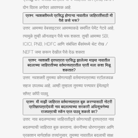
दोन दिवस अगोदर आवश्यक आहे.
प्रश्न: नवशक्तीमध्ये प्रसिद्ध होणाऱ्या नावातील जाहिरातींसाठी मी
पैसे कसे भरू?
उत्तर: आमच्या वेबसाइटवर आमच्याकडे समर्पित पेमेंट गेटवे आहे,
त्यामुळे तुम्ही ऑनलाइन पैसे भरू शकता. तुम्ही आमच्या SBI,
ICICI, PNB, HDFC आणि संबंधित बँकांमध्ये थेट रोख /
NEFT जमा करून देखील पैसे देऊ शकता
प्रश्न: नवशक्ती वृत्तपत्रात प्रसिद्ध झालेल्या माझ्या नावातील
बदलाच्या जाहिरातीच्या वर्तमानपत्रातील प्रती मला कशा मिळू
शकतात?
उत्तर: नवशक्ती तुमच्या कोणत्याही वर्तमानपत्राच्या स्टॉलजवळ
सहज उपलब्ध आहे, आम्ही तुम्हाला तुमच्या पत्त्यावर ईमेलद्वारे
सॉफ्ट कॉपी पाठवू.
प्रश्न: मी माझी जाहिरात वर्तमानपत्रात बुक करण्यासाठी नोटरी
प्रतिज्ञापत्राऐवजी नाव बदलल्याच्या सरकारी अधिसूचनेच्या
राजपत्राची स्कॅन प्रत पाठवू शकतो का?
उत्तर: नाव बदलण्याच्या जाहिरातीद्वारे कोणत्याही वृत्तपत्रात नाव
बदलण्याची जाहिरात बुक करताना, कंपनीच्या धोरणानुसार आणि
प्रकाशन मार्गदर्शक तत्त्वांनुसार, तुमच्या नावातील बदलाची साक्ष