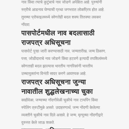
नाव किंवा त्याचे कुटुंबाचे नाव जोडणे अपेक्षित आहे. पुरुषांनी
स्त्रीचे आडनाव घेण्याची प्रथा जगभरात लोकप्रिय होत आहे.
तुमच्या प्रोफाइलमध्ये कोणतेही बदल शक्य तितक्या लवकर
नोंदवा.
पासपोर्टमधील नाव बदलासाठी
राजपत्र अधिसूचना
पासपोर्ट पुन्हा जारी करण्यासाठी नाव, जन्मतारीख, जन्म ठिकाण,
पत्ता, जोडीदाराचे नाव जोडणे किंवा हटवणे इत्यादी तपशिलांमध्ये
कोणताही बदल झाल्यास भारतीय नागरिकांनी भारतीय
उच्चायुक्तांना विनंती सादर करणे आवश्यक आहे.
राजपत्र अधिसूचना जुन्या
नावातील शुद्धलेखनाच्या चुका
काहीवेळा, जन्माच्या नोंदणीवेळी चुकीचे नाव टायपिंग किंवा
स्पेलिंग त्रुटीमुळे असते. उदाहरणार्थ, जन्म नोंदणी केलेल्या
व्यक्तीने चुकीचे नाव दिले असावे. हे जन्म, मृत्यूच्या नोंदणीद्वारे
दुरुस्त केले जाऊ शकते.