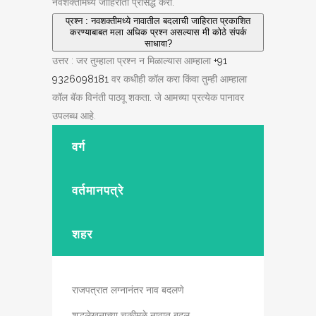
नवशक्तीमध्ये जाहिराती प्रसिद्ध करा.
प्रश्न : नवशक्तीमध्ये नावातील बदलाची जाहिरात प्रकाशित
करण्याबाबत मला अधिक प्रश्न असल्यास मी कोठे संपर्क
साधावा?
उत्तर : जर तुम्हाला प्रश्न न मिळाल्यास आम्हाला
+91
9326098181
वर कधीही कॉल करा किंवा तुम्ही आम्हाला
कॉल बॅक विनंती पाठवू शकता. जे आमच्या प्रत्येक पानावर
उपलब्ध आहे.
वर्ग
वर्तमानपत्रे
शहर
राजपत्रात लग्नानंतर नाव बदलणे
शुद्धलेखनाच्या चुकीमुळे नावात बदल