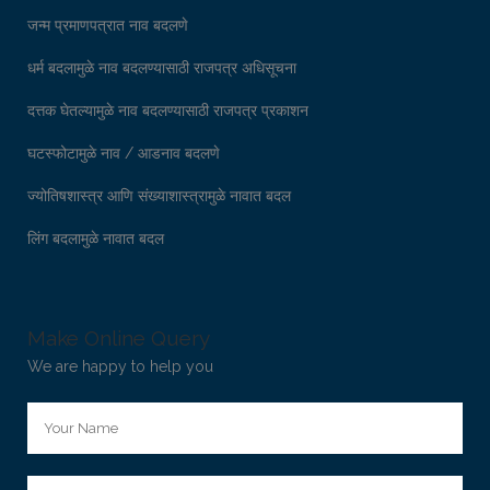
जन्म प्रमाणपत्रात नाव बदलणे
धर्म बदलामुळे नाव बदलण्यासाठी राजपत्र अधिसूचना
दत्तक घेतल्यामुळे नाव बदलण्यासाठी राजपत्र प्रकाशन
घटस्फोटामुळे नाव / आडनाव बदलणे
ज्योतिषशास्त्र आणि संख्याशास्त्रामुळे नावात बदल
लिंग बदलामुळे नावात बदल
Make Online Query
We are happy to help you