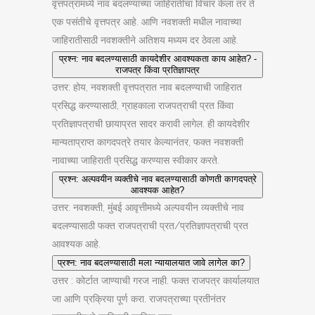
वृत्तपत्रांमध्ये नाव बदलण्याच्या जाहिरातींचा विचार केला तर ते
एक पसंतीचे वृत्तपत्र आहे. आणि नवशक्ती मधील नावाच्या
जाहिरातीसाठी नवशक्तीने अतिशय मध्यम दर ठेवला आहे.
प्रश्न: नाव बदलण्यासाठी कायदेशीर आवश्यकता काय आहेत? -
राजपत्र किंवा प्रतिज्ञापत्र
उत्तर: होय, नवशक्ती वृत्तपत्रात नाव बदलण्याची जाहिरात
प्रसिद्ध करण्यासाठी, ग्राहकाला राजपत्राची प्रत किंवा
प्रतिज्ञापत्राची छायाप्रत सादर करावी लागेल. ही कायदेशीर
मान्यताप्राप्त कागदपत्रे तयार केल्यानंतर, फक्त नवशक्ती
नावाच्या जाहिराती प्रसिद्ध करण्यास स्वीकार करते.
प्रश्न: अल्पवयीन व्यक्तीचे नाव बदलण्यासाठी कोणती कागदपत्रे
आवश्यक आहेत?
उत्तर: नवशक्ती, मुंबई आवृत्तीमध्ये अल्पवयीन व्यक्तीचे नाव
बदलण्यासाठी फक्त राजपत्राची प्रत/प्रतिज्ञापत्राची प्रत
आवश्यक आहे.
प्रश्न: नाव बदलण्यासाठी मला न्यायालयात जावे लागेल का?
उत्तर : कोर्टात जाण्याची गरज नाही. फक्त राजपत्र कार्यालयात
जा आणि प्रक्रिया पूर्ण करा. राजपत्राच्या प्रतीनंतर