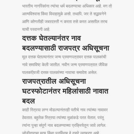
भारतीय नागरिकांना त्यांचा धर्म बदलण्याचा अधिकार आहे, मग तो
आत्मविश्वास किंवा विवाहामुळे असो. तथापि, जर ते सद्भावनेने
आणि कोणतीही जबरदस्ती न करता तसे करत असतील तरच
याची परवानगी आहे.
दत्तक घेतल्यानंतर नाव
बदलण्यासाठी राजपत्र अधिसूचना
मूल दत्तक घेतल्यानंतर जन्म प्रमाणपत्रावर दत्तक पालकांची
नावे समाविष्ट केली जातील. नवीन जन्म प्रमाणपत्रात जैविक
पालकांऐवजी दत्तक पालकांच्या नावाचा समावेश असेल.
राजपत्रातील अधिसूचना
घटस्फोटानंतर महिलांसाठी नावात
बदल
काही स्त्रिया लग्न मोडल्यानंतरही पतीचे नाव त्यांच्या नावावर
ठेवतात. बहुतेक स्त्रिया त्यांच्या मुळांकडे परत येतात, परंतु
त्यांना पुन्हा संपूर्ण नाव बदलण्याच्या प्रक्रियेतून जावे लागेल.
जोडीदाराचा मृत्यू किंवा पुनर्विवाह हे दुसरे उदाहरण आहे.