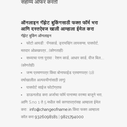
सहाय्य ऑफर करतो
ऑनलाइन गॅझेट बुकिंगसाठी फक्त फॉर्म भरा
आणि दस्तऐवज खाली आम्हाला ईमेल करा
गॅझेट बुकिंग ऑनलाइन
फोटो आयडी : पॅनकार्ड, ड्रायव्हिंग लायसन्स, पासपोर्ट,
मतदार ओळखपत्र….(कोणताही)
सध्याचा पत्ता पुरावा : रेशन कार्ड, आधार कार्ड, वीज बिल…..
(कोणतेही)
जन्म प्रमाणपत्र किंवा बोनाफाईड प्रमाणपत्र (18
वर्षाखालील अल्पवयीनांसाठी लागू)
पासपोर्ट साईज फोटोग्राफ
डाऊनलोड करा अर्जाचा फॉर्म पानाच्या वरच्या बाजूने भरा,
आणि S.no 1 ते 5 मधील सर्व कागदपत्रांसह आम्हाला ईमेल
करा :
info@changeofname.in
किंवा फक्त आम्हाला
कॉल करा
9326098181
|
9821794000