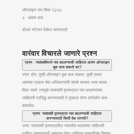
ऑनलाइन भरा किंवा Gpay
4 : आराम करा
डोअर स्टेपवर वेळेवर कागदपत्रे
वारंवार विचारले जाणारे प्रश्न
प्रश्न : नवशक्तीमध्ये नाव बदलण्याची जाहिरात आपण ऑनलाइन
बुक करू शकतो का?
उत्तर: होय, तुम्ही ऑनलाइन बुक करू शकता. तुम्ही एकदा
आमच्या ग्राहक सेवा अधिकाऱ्यांशी संपर्क साधावा असा सल्ला
दिला जातो. त्यामुळे नवशक्ती वृत्तपत्रात नाव बदलण्याच्या
जाहिराती प्रसिद्ध करण्यासाठी ते तुम्हाला योग्य मार्गदर्शन करू
शकतील.
प्रश्न: नवशक्ती वृत्तपत्रात नाव बदलण्याची जाहिरात
करण्यासाठी किती वेळ लागतो?
उत्तर: नवशक्ती वृत्तपत्रातील नावातील बदलाच्या जाहिराती
प्रसिद्ध करण्यासाठी आम्हाला योग्य जाहिरात सामग्रीसह किमान